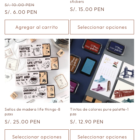
stickers
Precio
Precio
S/. 10.00 PEN
Precio
S/. 15.00 PEN
habitual
S/. 6.00 PEN
de
habitual
oferta
Agregar al carrito
Seleccionar opciones
Sellos de madera life things-8
Tintas de colores pure palette-1
pzas
pza
Precio
S/. 25.00 PEN
Precio
S/. 12.90 PEN
habitual
habitual
Seleccionar opciones
Seleccionar opciones