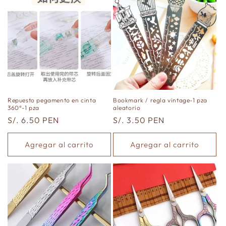
Repuesto pegamento en cinta
Bookmark / regla vintage-1 pza
360°-1 pza
aleatorio
Precio
S/. 6.50 PEN
Precio
S/. 3.50 PEN
habitual
habitual
Agregar al carrito
Agregar al carrito