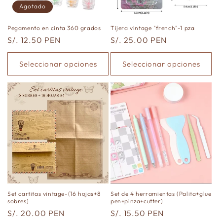
n
Agotado
:
Pegamento en cinta 360 grados
Tijera vintage "french"-1 pza
Precio
S/. 12.50 PEN
Precio
S/. 25.00 PEN
habitual
habitual
Seleccionar opciones
Seleccionar opciones
Set cartitas vintage-(16 hojas+8
Set de 4 herramientas (Palita+glue
sobres)
pen+pinza+cutter)
Precio
S/. 20.00 PEN
Precio
S/. 15.50 PEN