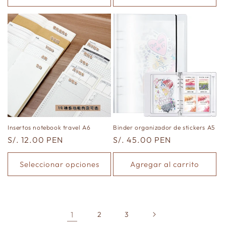
Insertos notebook travel A6
Binder organizador de stickers A5
Precio
S/. 12.00 PEN
Precio
S/. 45.00 PEN
habitual
habitual
Seleccionar opciones
Agregar al carrito
1
2
3