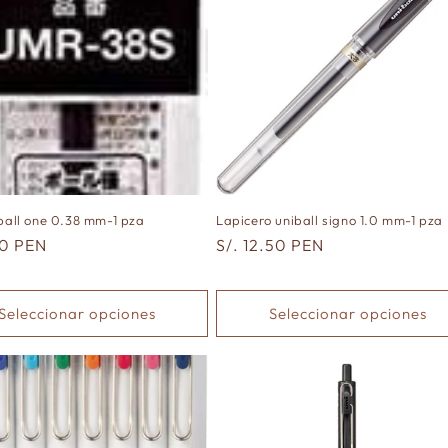
iball one 0.38 mm-1 pza
Lapicero uniball signo 1.0 mm-1 pza
50 PEN
Precio
S/. 12.50 PEN
al
habitual
Seleccionar opciones
Seleccionar opciones