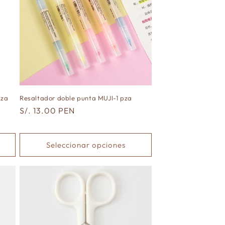
pza
Resaltador doble punta MUJI-1 pza
Precio
S/. 13.00 PEN
habitual
Seleccionar opciones