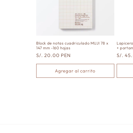
Block de notas cuadriculado MUJI 78 x
Lapicero
147 mm -160 hojas
+ porta
Precio
S/. 20.00 PEN
Precio
S/. 45
habitual
habitu
Agregar al carrito