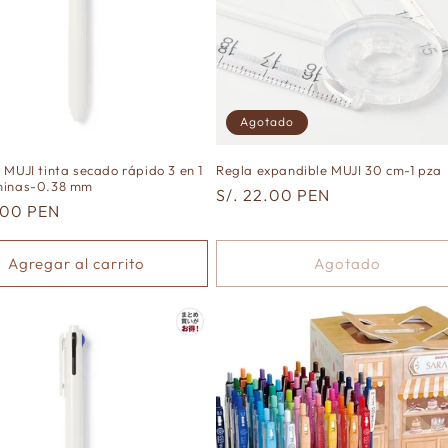
Agotado
 MUJI tinta secado rápido 3 en 1
Regla expandible MUJI 30 cm-1 pza
minas-0.38 mm
Precio
S/. 22.00 PEN
.00 PEN
habitual
al
Agregar al carrito
Agotado