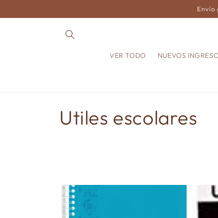
Ir
Envío 
directamente
al contenido
VER TODO
NUEVOS INGRES
C
Utiles escolares
o
l
e