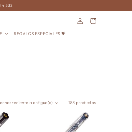
744 532
Iniciar
Carrito
sesión
E
REGALOS ESPECIALES 💝
183 productos