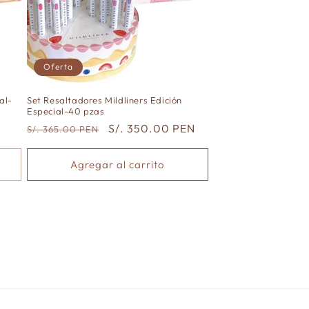
Oferta
al-
Set Resaltadores Mildliners Edición
Especial-40 pzas
Precio
Precio
S/. 350.00 PEN
S/. 365.00 PEN
habitual
de
oferta
Agregar al carrito