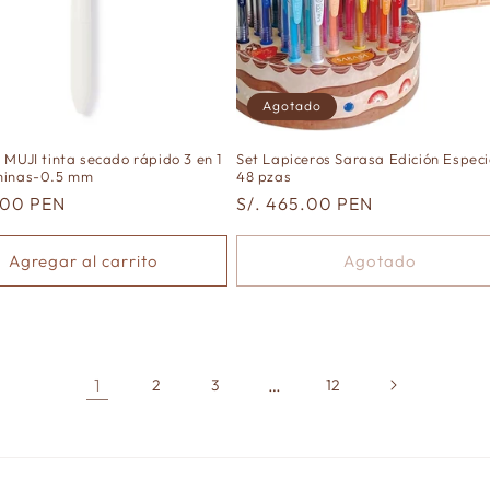
Agotado
 MUJI tinta secado rápido 3 en 1
Set Lapiceros Sarasa Edición Especi
minas-0.5 mm
48 pzas
.00 PEN
Precio
S/. 465.00 PEN
al
habitual
Agregar al carrito
Agotado
1
…
2
3
12