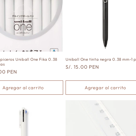
apiceros Uniball One Fika 0.38
Uniball One tinta negra 0.38 mm-1 
zas
Precio
S/. 15.00 PEN
.00 PEN
habitual
al
Agregar al carrito
Agregar al carrito