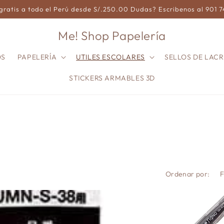
gratis a todo el Perú desde S/.250.00 Dudas? Escribenos al 901 
Me! Shop Papelería
OS
PAPELERÍA
UTILES ESCOLARES
SELLOS DE LACR
STICKERS ARMABLES 3D
Ordenar por: