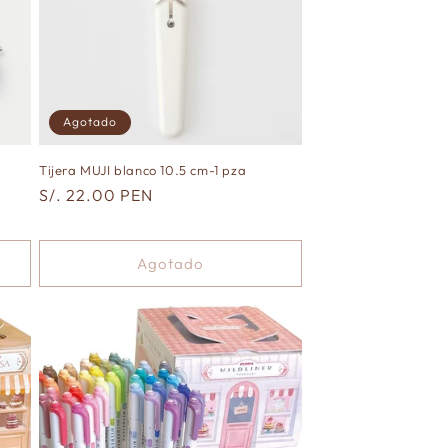
Agotado
Tijera MUJI blanco 10.5 cm-1 pza
Precio
S/. 22.00 PEN
habitual
Agotado