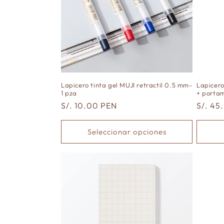
Lapicero tinta gel MUJI retractil 0.5 mm-
Lapicero
1 pza
+ porta
Precio
S/. 10.00 PEN
Precio
S/. 45
habitual
habitu
Seleccionar opciones