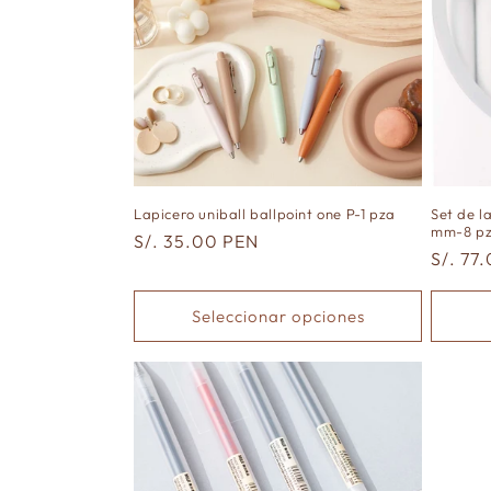
Lapicero uniball ballpoint one P-1 pza
Set de l
mm-8 p
Precio
S/. 35.00 PEN
Precio
S/. 77
habitual
habitu
Seleccionar opciones