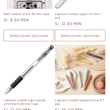
n
:
Refil uniball one 0.38 mm-1 pza
Lapicero uniball signo 1.0 mm-1
pza
Precio
S/. 8.50 PEN
Precio
S/. 12.50 PEN
habitual
habitual
Seleccionar opciones
Seleccionar opciones
Lapicero uniball signo punta
Lapicero uniball ballpoint one P-1
ultrafina 0.28 mm-1 pza
pza
Precio
S/. 12.00 PEN
Precio
S/. 35.00 PEN