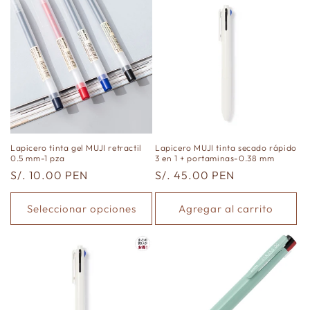
Lapicero tinta gel MUJI retractil
Lapicero MUJI tinta secado rápido
0.5 mm-1 pza
3 en 1 + portaminas-0.38 mm
Precio
S/. 10.00 PEN
Precio
S/. 45.00 PEN
habitual
habitual
Seleccionar opciones
Agregar al carrito