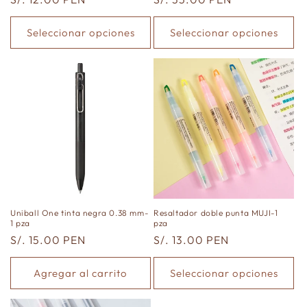
habitual
habitual
Seleccionar opciones
Seleccionar opciones
Uniball One tinta negra 0.38 mm-
Resaltador doble punta MUJI-1
1 pza
pza
Precio
S/. 15.00 PEN
Precio
S/. 13.00 PEN
habitual
habitual
Agregar al carrito
Seleccionar opciones