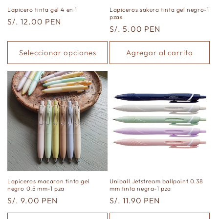
Lapicero tinta gel 4 en 1
Lapiceros sakura tinta gel negro-1
pzas
Precio
S/. 12.00 PEN
Precio
S/. 5.00 PEN
habitual
habitual
Seleccionar opciones
Agregar al carrito
Lapiceros macaron tinta gel
Uniball Jetstream ballpoint 0.38
negro 0.5 mm-1 pza
mm tinta negra-1 pza
Precio
S/. 9.00 PEN
Precio
S/. 11.90 PEN
habitual
habitual