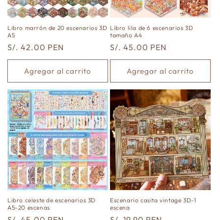
n
:
Libro marrón de 20 escenarios 3D
Libro lila de 6 escenarios 3D
A5
tamaño A4
Precio
S/. 42.00 PEN
Precio
S/. 45.00 PEN
habitual
habitual
Agregar al carrito
Agregar al carrito
Libro celeste de escenarios 3D
Escenario casita vintage 3D-1
A5-20 escenas
escena
Precio
S/. 45.00 PEN
Precio
S/. 19.90 PEN