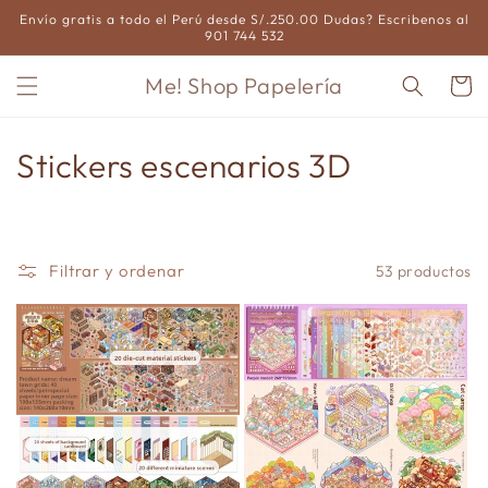
Ir
Envío gratis a todo el Perú desde S/.250.00 Dudas? Escribenos al
directamente
901 744 532
al contenido
Me! Shop Papelería
Carrito
C
Stickers escenarios 3D
o
l
Filtrar y ordenar
53 productos
e
c
c
i
ó