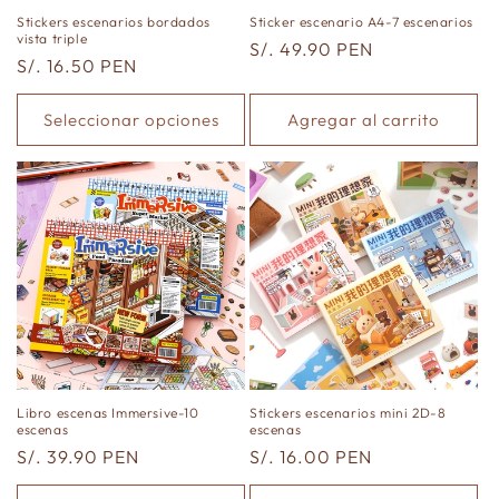
Stickers escenarios bordados
Sticker escenario A4-7 escenarios
vista triple
Precio
S/. 49.90 PEN
Precio
S/. 16.50 PEN
habitual
habitual
Seleccionar opciones
Agregar al carrito
Libro escenas Immersive-10
Stickers escenarios mini 2D-8
escenas
escenas
Precio
S/. 39.90 PEN
Precio
S/. 16.00 PEN
habitual
habitual