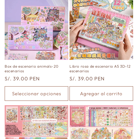
Box de escenario animals-20
Libro rosa de escenario A5 3D-12
escenarios
escenarios
Precio
S/. 39.00 PEN
Precio
S/. 39.00 PEN
habitual
habitual
Seleccionar opciones
Agregar al carrito