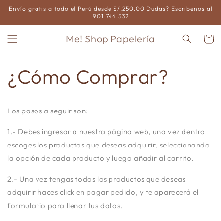
Ir
Envío gratis a todo el Perú desde S/.250.00 Dudas? Escribenos al
directamente
901 744 532
al contenido
Me! Shop Papelería
Carrito
¿Cómo Comprar?
Los pasos a seguir son:
1.- Debes ingresar a nuestra página web, una vez dentro
escoges los productos que deseas adquirir, seleccionando
la opción de cada producto y luego añadir al carrito.
2.- Una vez tengas todos los productos que deseas
adquirir haces click en pagar pedido, y te aparecerá el
formulario para llenar tus datos.