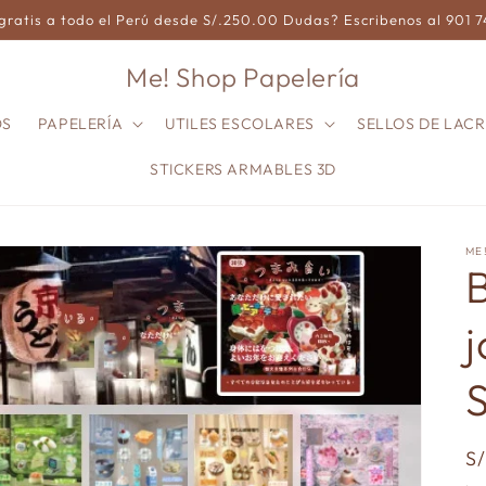
gratis a todo el Perú desde S/.250.00 Dudas? Escribenos al 901 
Me! Shop Papelería
OS
PAPELERÍA
UTILES ESCOLARES
SELLOS DE LACR
STICKERS ARMABLES 3D
ME
B
P
S