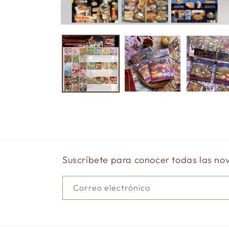
Abrir
elemento
multimedia
1
en
una
ventana
modal
Suscríbete para conocer todas las n
Correo electrónico