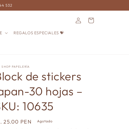
744 532
Iniciar
Carrito
sesión
E
REGALOS ESPECIALES 💝
! SHOP PAPELERÍA
lock de stickers
japan-30 hojas –
SKU: 10635
recio
/. 25.00 PEN
Agotado