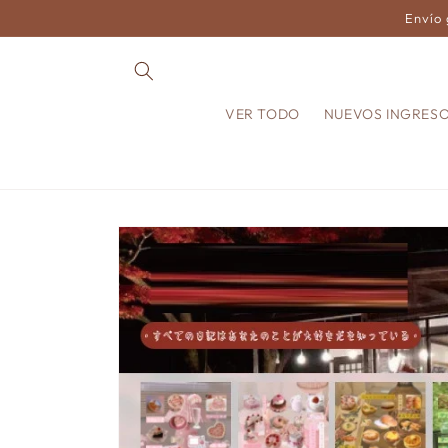
Ir
Envío 
directamente
al contenido
VER TODO
NUEVOS INGRES
Ir
directamente
a la
información
del producto