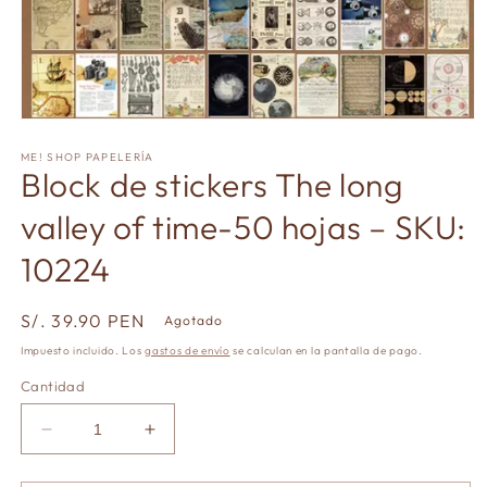
Abrir
elemento
multimedia
ME! SHOP PAPELERÍA
Block de stickers The long
1
en
una
valley of time-50 hojas – SKU:
ventana
modal
10224
Precio
S/. 39.90 PEN
Agotado
habitual
Impuesto incluido. Los
gastos de envío
se calculan en la pantalla de pago.
Cantidad
Reducir
Aumentar
cantidad
cantidad
para
para