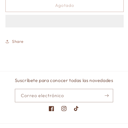
Block
Block
Agotado
de
de
stickers
stickers
The
The
long
long
valley
valley
of
of
Share
time-
time-
50
50
hojas
hojas
Suscríbete para conocer todas las novedades
Correo electrónico
Facebook
Instagram
TikTok