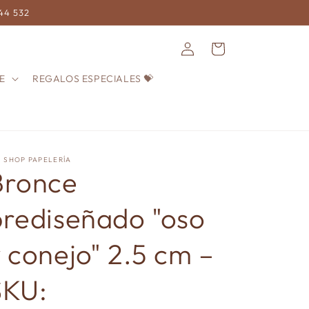
744 532
Iniciar
Carrito
sesión
E
REGALOS ESPECIALES 💝
! SHOP PAPELERÍA
Bronce
prediseñado "oso
 conejo" 2.5 cm –
SKU: