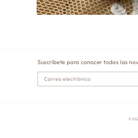
Abrir
elemento
multimedia
1
en
una
ventana
modal
Suscríbete para conocer todas las n
Correo electrónico
© 20