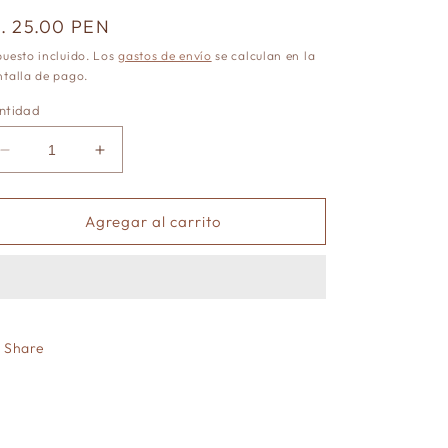
recio
/. 25.00 PEN
abitual
uesto incluido. Los
gastos de envío
se calculan en la
talla de pago.
ntidad
Reducir
Aumentar
cantidad
cantidad
para
para
Bronce
Bronce
Agregar al carrito
prediseñado
prediseñado
&quot;oso
&quot;oso
y
y
conejo&quot;
conejo&quot;
2.5
2.5
cm
cm
Share