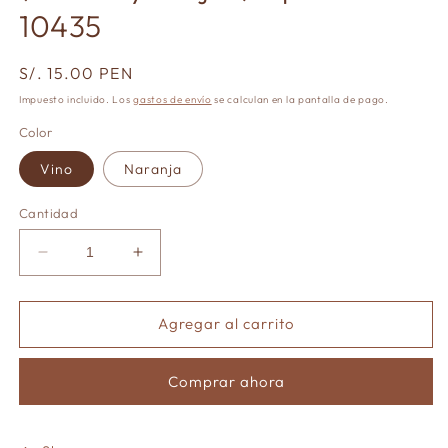
10435
Precio
S/. 15.00 PEN
habitual
Impuesto incluido. Los
gastos de envío
se calculan en la pantalla de pago.
Color
Vino
Naranja
Cantidad
Reducir
Aumentar
cantidad
cantidad
para
para
Cuaderno
Cuaderno
Agregar al carrito
infinito
infinito
A5
A5
Comprar ahora
8
8
anillas
anillas
(no
(no