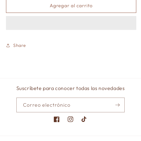
Lapicero
Lapicero
Agregar al carrito
borrable
borrable
gatito
gatito
3
3
en
en
1
1
(negro/azul/rojo)-1
(negro/azul/rojo)-1
Share
pza
pza
Suscríbete para conocer todas las novedades
Correo electrónico
Facebook
Instagram
TikTok