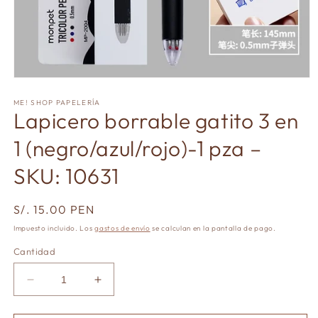
Abrir
elemento
multimedia
ME! SHOP PAPELERÍA
Lapicero borrable gatito 3 en
1
en
una
1 (negro/azul/rojo)-1 pza –
ventana
modal
SKU: 10631
Precio
S/. 15.00 PEN
habitual
Impuesto incluido. Los
gastos de envío
se calculan en la pantalla de pago.
Cantidad
Reducir
Aumentar
cantidad
cantidad
para
para