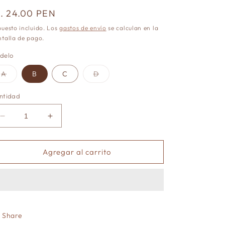
recio
/. 24.00 PEN
abitual
uesto incluido. Los
gastos de envío
se calculan en la
talla de pago.
delo
Variante
Variante
A
B
C
D
agotada
agotada
o
o
no
no
ntidad
disponible
disponible
Reducir
Aumentar
cantidad
cantidad
para
para
Librito
Librito
Agregar al carrito
de
de
stickers
stickers
personajes
personajes
asiaticos-
asiaticos-
20
20
hojas
hojas
Share