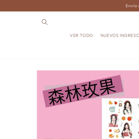
Ir
Envío 
directamente
al contenido
VER TODO
NUEVOS INGRES
Ir
directamente
a la
información
del producto