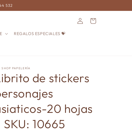
744 532
Iniciar
Carrito
sesión
E
REGALOS ESPECIALES 💝
! SHOP PAPELERÍA
ibrito de stickers
personajes
siaticos-20 hojas
– SKU: 10665