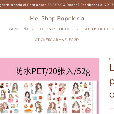
gratis a todo el Perú desde S/.250.00 Dudas? Escribenos al 901 
Me! Shop Papelería
OS
PAPELERÍA
UTILES ESCOLARES
SELLOS DE LACR
STICKERS ARMABLES 3D
ME
L
a