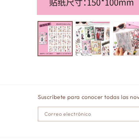
Abrir
elemento
multimedia
1
en
una
ventana
modal
Suscríbete para conocer todas las n
Correo electrónico