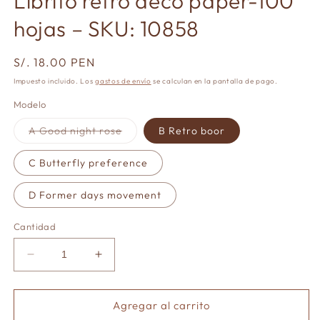
Librito retro deco paper-100
m
modal
hojas – SKU: 10858
Precio
S/. 18.00 PEN
habitual
Impuesto incluido. Los
gastos de envío
se calculan en la pantalla de pago.
Modelo
Variante
A Good night rose
B Retro boor
agotada
o
no
C Butterfly preference
disponible
D Former days movement
Cantidad
Reducir
Aumentar
cantidad
cantidad
para
para
Librito
Librito
Agregar al carrito