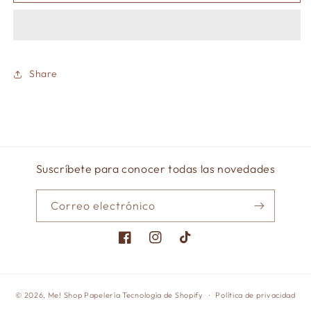
retro
retro
deco
deco
paper-
paper-
100
100
hojas
hojas
Share
Suscríbete para conocer todas las novedades
Correo electrónico
Facebook
Instagram
TikTok
© 2026,
Me! Shop Papelería
Tecnología de Shopify
Política de privacidad