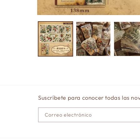
Abrir
elemento
multimedia
1
en
una
ventana
modal
Suscríbete para conocer todas las n
Correo electrónico