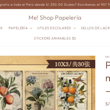
gratis a todo el Perú desde S/.250.00 Dudas? Escribenos al 901 
Me! Shop Papelería
OS
PAPELERÍA
UTILES ESCOLARES
SELLOS DE LACR
STICKERS ARMABLES 3D
ME
P
P
S