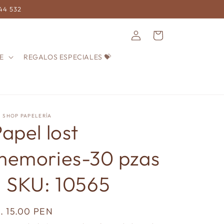
744 532
Iniciar
Carrito
sesión
E
REGALOS ESPECIALES 💝
! SHOP PAPELERÍA
apel lost
memories-30 pzas
– SKU: 10565
recio
/. 15.00 PEN