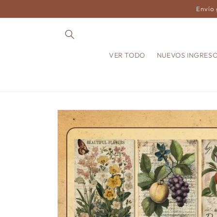
Ir
Envío 
directamente
al contenido
VER TODO
NUEVOS INGRES
Ir
directamente
a la
información
del producto