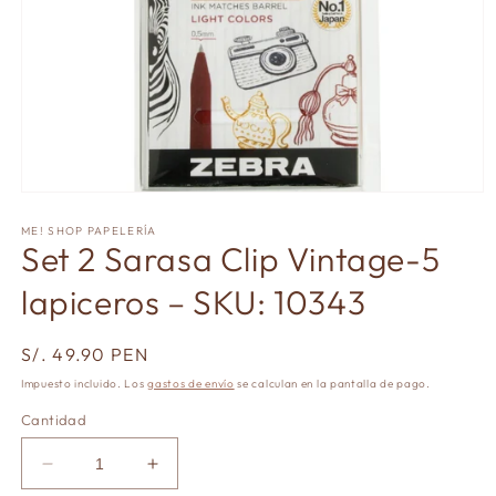
Abrir
elemento
multimedia
ME! SHOP PAPELERÍA
Set 2 Sarasa Clip Vintage-5
1
en
una
lapiceros – SKU: 10343
ventana
modal
Precio
S/. 49.90 PEN
habitual
Impuesto incluido. Los
gastos de envío
se calculan en la pantalla de pago.
Cantidad
Reducir
Aumentar