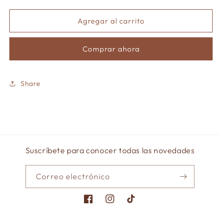
cantidad
cantidad
para
para
Set
Set
Agregar al carrito
2
2
Sarasa
Sarasa
Comprar ahora
Clip
Clip
Vintage-
Vintage-
5
5
lapiceros
lapiceros
Share
Suscríbete para conocer todas las novedades
Correo electrónico
Facebook
Instagram
TikTok