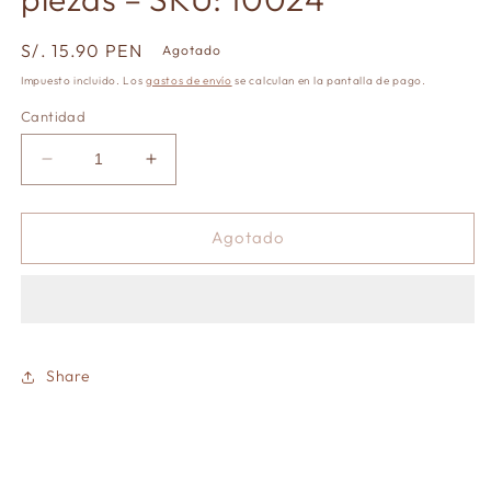
modal
modal
Precio
S/. 15.90 PEN
Agotado
habitual
Impuesto incluido. Los
gastos de envío
se calculan en la pantalla de pago.
Cantidad
Reducir
Aumentar
cantidad
cantidad
para
para
Set
Set
Agotado
puertas
puertas
de
de
madera-
madera-
50
50
piezas
piezas
Share