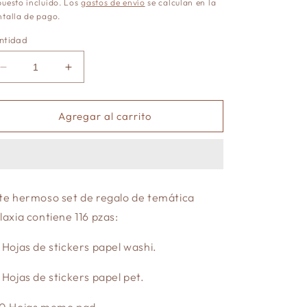
abitual
uesto incluido. Los
gastos de envío
se calculan en la
talla de pago.
ntidad
Reducir
Aumentar
cantidad
cantidad
para
para
Set
Set
Agregar al carrito
de
de
papeleria
papeleria
Cosmos-
Cosmos-
154
154
pzas
pzas
te hermoso set de regalo de temática
laxia contiene 116 pzas:
 Hojas de stickers papel washi.
 Hojas de stickers papel pet.