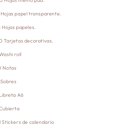
0 Hojas memo pad.
 Hojas papel transparente.
5 Hojas papeles.
0 Tarjetas decorativas.
 Washi roll
0 Notas
 Sobres
 Libreta A6
 Cubierta
1 Stickers de calendario