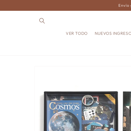
Ir
Envío 
directamente
al contenido
VER TODO
NUEVOS INGRES
Ir
directamente
a la
información
del producto