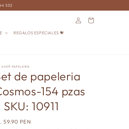
744 532
Iniciar
Carrito
sesión
E
REGALOS ESPECIALES 💝
! SHOP PAPELERÍA
et de papeleria
Cosmos-154 pzas
 SKU: 10911
recio
/. 59.90 PEN