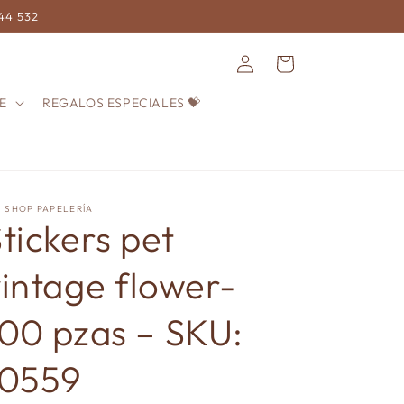
744 532
Iniciar
Carrito
sesión
E
REGALOS ESPECIALES 💝
! SHOP PAPELERÍA
tickers pet
intage flower-
100 pzas – SKU:
10559