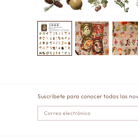
Abrir
elemento
multimedia
1
en
una
ventana
modal
Suscríbete para conocer todas las n
Correo electrónico