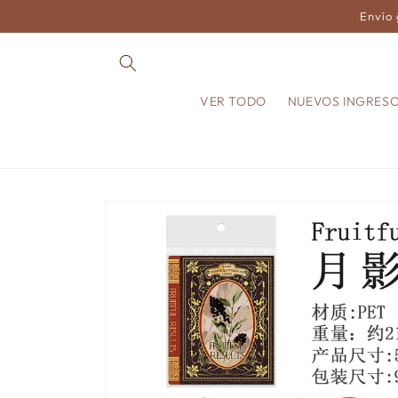
Ir
Envío 
directamente
al contenido
VER TODO
NUEVOS INGRES
Ir
directamente
a la
información
del producto