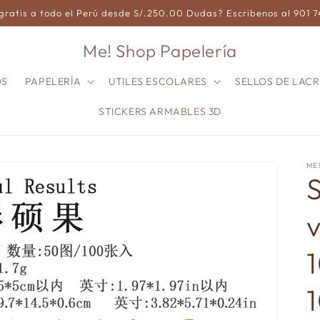
gratis a todo el Perú desde S/.250.00 Dudas? Escribenos al 901 
Me! Shop Papelería
OS
PAPELERÍA
UTILES ESCOLARES
SELLOS DE LACR
STICKERS ARMABLES 3D
ME
S
v